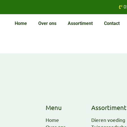
0
Home
Over ons
Assortiment
Contact
Menu
Assortiment
Home
Dieren voeding
Over ons
Tuingereedsch