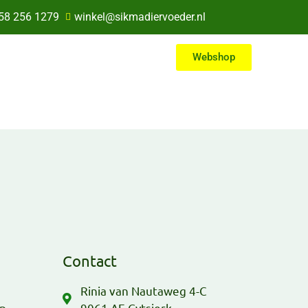
58 256 1279
winkel@sikmadiervoeder.nl
Webshop
Contact
Rinia van Nautaweg 4-C
ap
9061 AE Gytsjerk