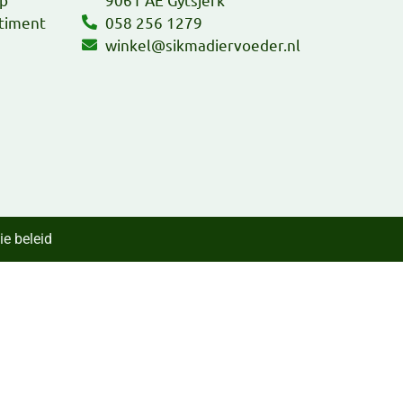
timent
058 256 1279
winkel@sikmadiervoeder.nl
ie beleid