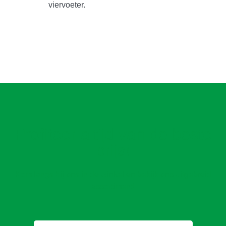
viervoeter.
Profiteer altijd van de beste
prijs!
Kom langs bij ons in de winkel en bekijk ons uitgebreid
assortiment!