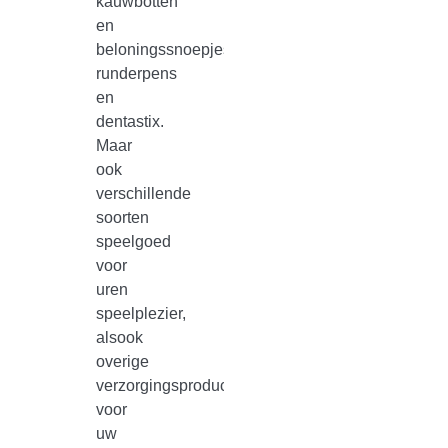
kauwbotten
en
beloningssnoepjes,
runderpens
en
dentastix.
Maar
ook
verschillende
soorten
speelgoed
voor
uren
speelplezier,
alsook
overige
verzorgingsproducten
voor
uw