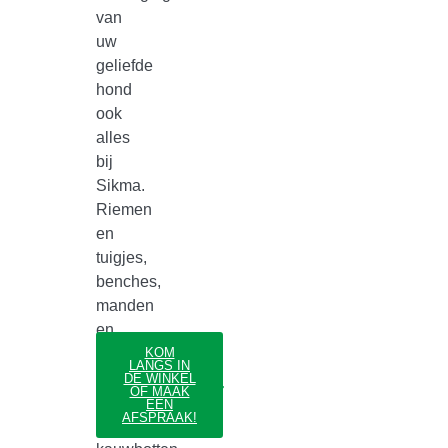
van
uw
geliefde
hond
ook
alles
bij
Sikma.
Riemen
en
tuigjes,
benches,
manden
en
kussens,
KOM
Hond
LANGS IN
eet-
DE WINKEL
Assortiment
OF MAAK
en
EEN
AFSPRAAK!
drinkbakken,